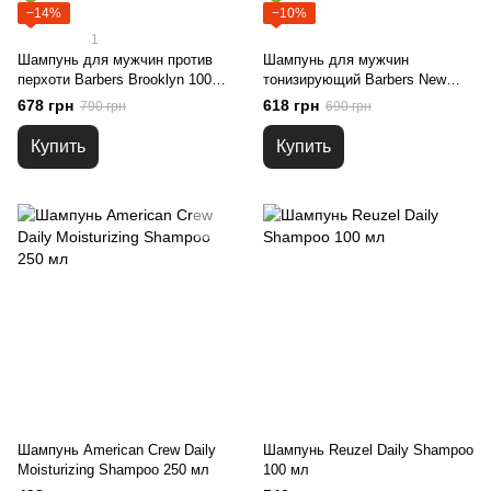
−14%
−10%
1
Шампунь для мужчин против
Шампунь для мужчин
перхоти Barbers Brooklyn 1000
тонизирующий Barbers New
мл
York 1000 мл
678 грн
618 грн
790 грн
690 грн
Купить
Купить
Шампунь American Crew Daily
Шампунь Reuzel Daily Shampoo
Moisturizing Shampoo 250 мл
100 мл