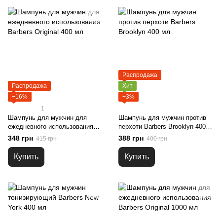
Распродажа
Распродажа
Хит
−16%
−3%
1
Шампунь для мужчин для
Шампунь для мужчин против
ежедневного использования
перхоти Barbers Brooklyn 400
Barbers Original 400 мл
мл
348 грн
388 грн
415 грн
400 грн
Купить
Купить