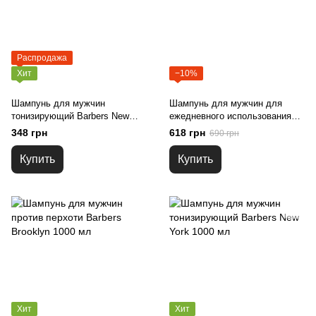
Распродажа
Хит
−10%
Шампунь для мужчин
Шампунь для мужчин для
тонизирующий Barbers New
ежедневного использования
York 400 мл
Barbers Original 1000 мл
348 грн
618 грн
690 грн
Купить
Купить
Хит
Хит