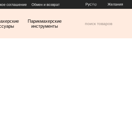
Рус
Укр
Желания
кое соглашение
Обмен и возврат
ахерские
Парикмахерские
ссуары
инструменты