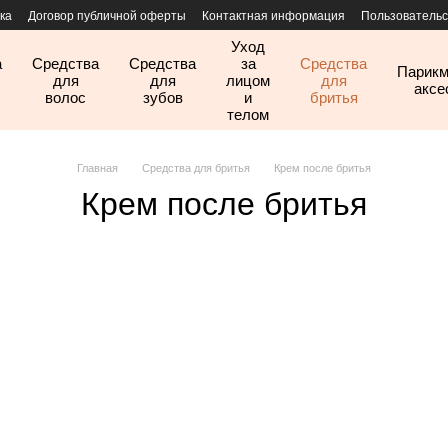
ка
Договор публичной оферты
Контактная информация
Пользовательс
Уход
а
Средства
Средства
за
Средства
Парикм
для
для
лицом
для
аксе
волос
зубов
и
бритья
телом
Главная
Средства для бритья
Крем после бритья
Крем после бритья