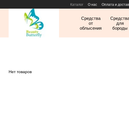
Перейти к основному контенту
Каталог
О нас
Оплата и достав
Средства
Средств
от
для
облысения
бороды
Нет товаров