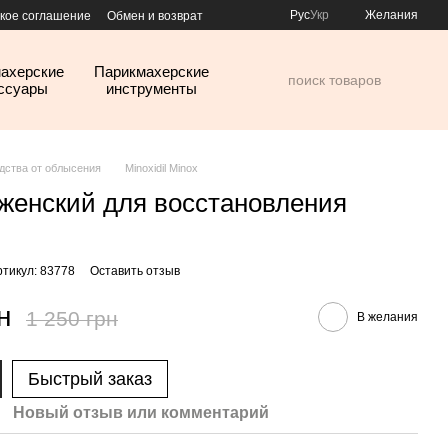
Рус
Укр
Желания
кое соглашение
Обмен и возврат
ахерские
Парикмахерские
ссуары
инструменты
дства от облысения
Minoxidil Minox
женский для восстановления
ртикул: 83778
Оставить отзыв
н
1 250 грн
В желания
Быстрый заказ
Новый отзыв или комментарий