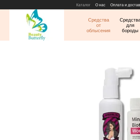
Перейти к основному контенту
Каталог
О нас
Оплата и достав
Средства
Средств
от
для
облысения
бороды