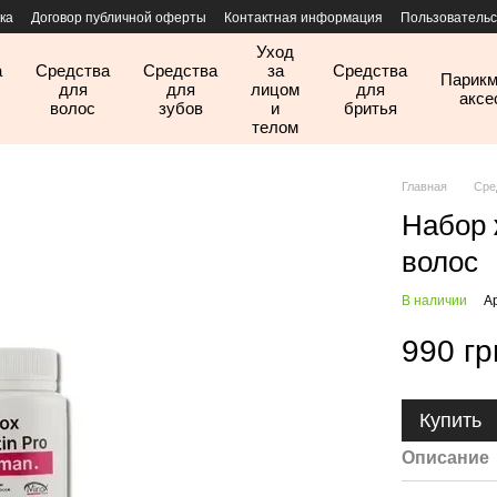
ка
Договор публичной оферты
Контактная информация
Пользовательс
Уход
а
Средства
Средства
за
Средства
Парикм
для
для
лицом
для
аксе
волос
зубов
и
бритья
телом
Главная
Сре
Набор 
волос
В наличии
А
990 гр
Купить
Описание