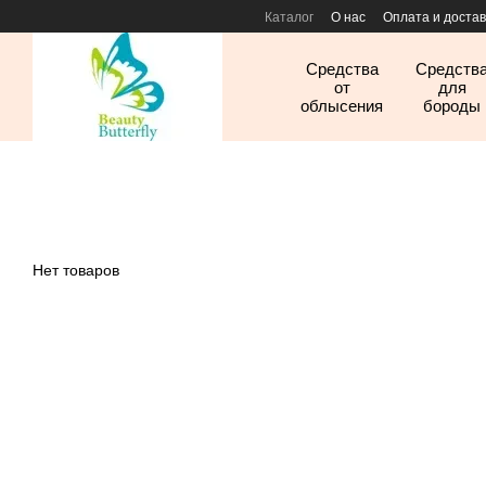
Перейти к основному контенту
Каталог
О нас
Оплата и достав
Средства
Средств
от
для
облысения
бороды
Нет товаров