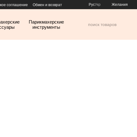
Рус
Укр
Желания
кое соглашение
Обмен и возврат
ахерские
Парикмахерские
ссуары
инструменты