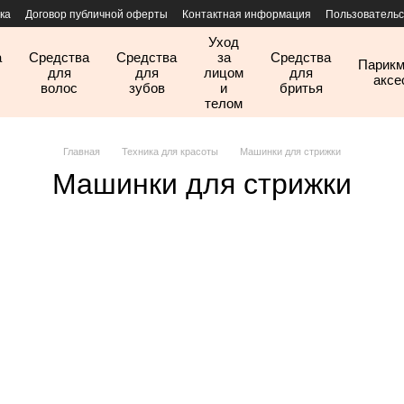
ка
Договор публичной оферты
Контактная информация
Пользовательс
Уход
а
Средства
Средства
за
Средства
Парикм
для
для
лицом
для
аксе
волос
зубов
и
бритья
телом
Главная
Техника для красоты
Машинки для стрижки
Машинки для стрижки