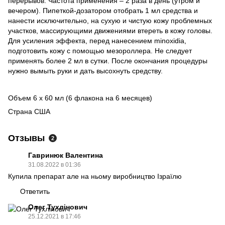
перерывов. Частота применения – 2 раза в день (утром и
вечером). Пипеткой-дозатором отобрать 1 мл средства и
нанести исключительно, на сухую и чистую кожу проблемных
участков, массирующими движениями втереть в кожу головы.
Для усиления эффекта, перед нанесением minoxidia,
подготовить кожу с помощью мезороллера. Не следует
применять более 2 мл в сутки. После окончания процедуры
нужно вымыть руки и дать высохнуть средству.
Объем 6 х 60 мл (6 флакона на 6 месяцев)
Страна США
Отзывы
2
Гавринюк Валентина
31.08.2022 в 01:36
Купила препарат але на ньому виробництво Ізраїлю
Ответить
Олег Тухлінович
25.12.2021 в 17:46