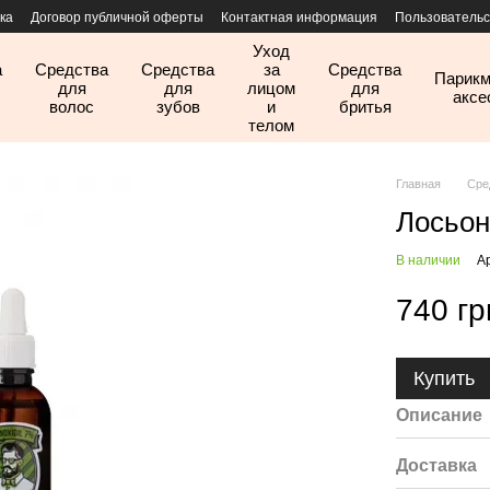
ка
Договор публичной оферты
Контактная информация
Пользовательс
Уход
а
Средства
Средства
за
Средства
Парикм
для
для
лицом
для
аксе
волос
зубов
и
бритья
телом
Главная
Сре
Лосьон
В наличии
А
740 гр
Купить
Описание
Доставка