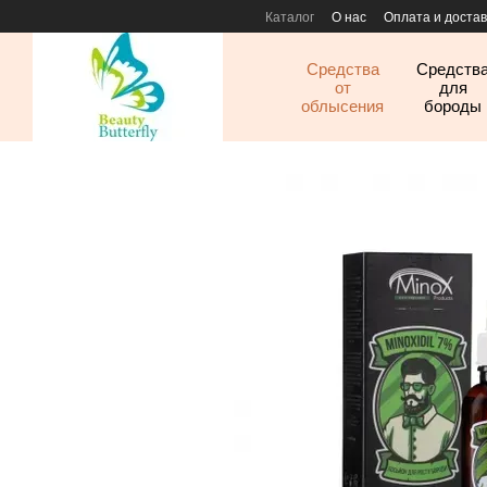
Перейти к основному контенту
Каталог
О нас
Оплата и достав
Средства
Средств
от
для
облысения
бороды