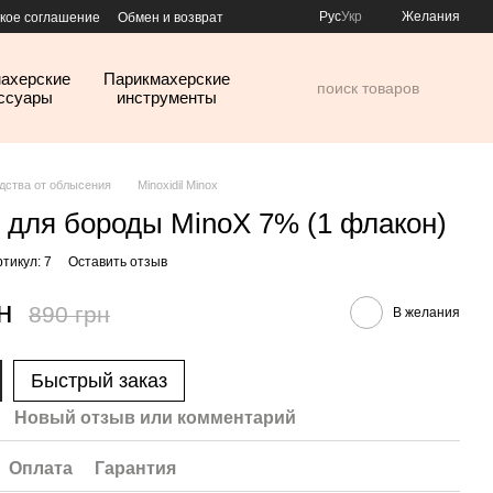
Рус
Укр
Желания
кое соглашение
Обмен и возврат
ахерские
Парикмахерские
ссуары
инструменты
дства от облысения
Minoxidil Minox
 для бороды MinoX 7% (1 флакон)
ртикул: 7
Оставить отзыв
н
890 грн
В желания
Быстрый заказ
Новый отзыв или комментарий
Оплата
Гарантия