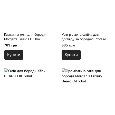
Класична олія для бороди
Розігріваюча олійка для
Morgan's Beard Oil 50ml
догляду за бородою Proraso
Beard Oil Wood&Spice 17ml
783 грн
605 грн
Купити
Купити