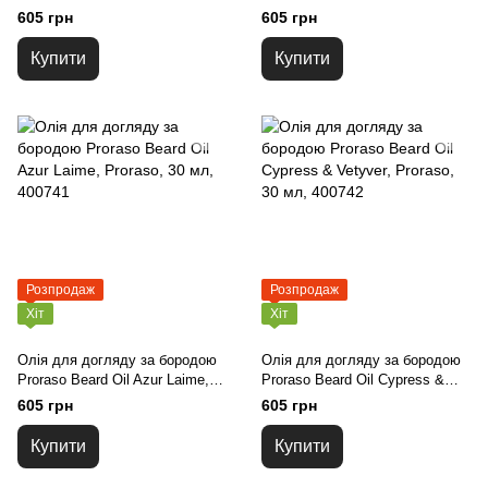
Spice, Proraso, 30 мл, 400740
Spice, Proraso, 4х17 мл,
605 грн
605 грн
400790
Купити
Купити
Розпродаж
Розпродаж
Хіт
Хіт
Олія для догляду за бородою
Олія для догляду за бородою
Proraso Beard Oil Azur Laime,
Proraso Beard Oil Cypress &
Proraso, 30 мл, 400741
Vetyver, Proraso, 30 мл, 400742
605 грн
605 грн
Купити
Купити