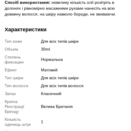
Спосіб використання:
невелику кількість олії розітріть в
долонях і рівномірно масажними рухами нанесіть на всю
довжину волосся, на шкіру навколо бороди, не змиваючи.
Характеристики
Тип кожи
Для всіх типів шкіри
Объем
30ml
Степень
Нормальна
фиксации
Ефект
Матовий
Тип шкіри
Для всіх типів шкіри
Тип волосся
Для всіх типів волосся
Запах
Класичний
Країна
Реєстрації
Велика Британія
Бренду
Кількість
1
одиниць штук