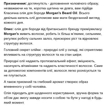
Призначення:
доглянутість - доповнення чоловічого образу,
незважаючи на те, коротка щетина чи довга, вам підійде
Класична олія для бороди
Morgan's Beard Oil
. Всього
декілька капель олії допоможе вам мати бездоганний вигляд
кожного дня.
Опис:
олія для бороди від британського бренду преміумкласу
Morgan's
живить волоски, робить їх більш м’якими, сильними,
регулює роботу сальних залоз, прискорює ріст та відновлює
структуру волосся.
Головний секрет олійки - природні олії у складі, які сприятливо
впливають на структуру волосся та на стан шкіри.
Природні олії надають протизапальний ефект, зміцнюють,
насичують вітамінами та надають еластичності волоссю. Саме
за допомогою компонентів олії, волосся легко розчісується та
не плутається.
А також приємний та глибокий аромат створює образ
впевненого у собі чоловіка.
Олія підходить для щоденного користування, зручна форма та
об’єм дає змогу завжди носити з собою та бути у нагоді в будь-
який момент.