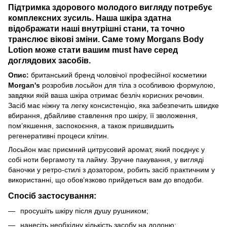
Підтримка здорового молодого вигляду потребує
комплексних зусиль. Наша шкіра здатна
відображати наші внутрішні стани, та точно
транслює вікові зміни. Саме тому Morgans Body
Lotion може стати вашим must have серед
доглядових засобів.
Опис:
британський бренд чоловічої професійної косметики
Morgan's
розробив лосьйон для тіла з особливою формулою,
завдяки якій ваша шкіра отримає безліч корисних речовин.
Засіб має ніжну та легку консистенцію, яка забезпечить швидке
вбирання, дбайливе ставлення про шкіру, її зволоження,
пом’якшення, заспокоєння, а також пришвидшить
регенеративні процеси клітин.
Лосьйон має приємний цитрусовий аромат, який поєднує у
собі ноти бергамоту та лайму. Зручне пакування, у вигляді
баночки у ретро-стилі з дозатором, робить засіб практичним у
використанні, що обов’язково прийдеться вам до вподоби.
Спосіб застосування:
просушіть шкіру після душу рушником;
нанесіть необхідну кількість засобу на долоню;