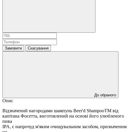
Замовити
Скасування
До обраного
Опис
Відзначений нагородами шампунь Beer'd ShampooTM від
капітана Фосетта, виготовлений на основі його улюбленого
пива
IPA, є напрочуд м'яким очищувальним засобом, призначеним
не