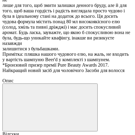
лише для того, щоб змити залишки денного бруду, але й для
того, щоб ваша гордість і радість виглядала просто чудово і
була в ідеальному стані на додаток до всього. Ця досить
чудова формула містить понад 80 мл високоякісного елю
(солод, хміль та пивні дріжджі) і має досить спокусливий
аромат. Будь ласка, зауважте, що якою б спокусливою вона не
була, будь-що уникайте квафінгу, інакше ви ризикуєте
назавжди
залишитися з бульбашками.
Примітка: пляшка нашого чудового елю, на жаль, не входить
у вартість шампуню Beer'd у комплекті з шампунем.
*Бронзовий призер премії Pure Beauty Awards 2017.
Найкращий новий засіб для чоловічого Засоби для волосся
Опис
Відгуки