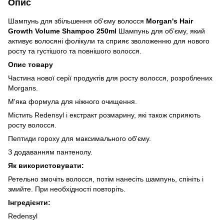
Опис
Шампунь для збільшення об'єму волосся
Morgan's Hair
Growth Volume Shampoo 250ml
Шампунь для об’єму, який
активує волосяні фолікули та сприяє зволоженню для нового
росту та густішого та повнішого волосся.
Опис товару
Частина нової серії продуктів для росту волосся, розроблених
Morgans.
М'яка формула для ніжного очищення.
Містить Redensyl і екстракт розмарину, які також сприяють
росту волосся.
Пептиди гороху для максимального об'єму.
З додаванням пантенолу.
Як використовувати:
Ретельно змочіть волосся, потім нанесіть шампунь, спініть і
змийте. При необхідності повторіть.
Інгредієнти:
Redensyl