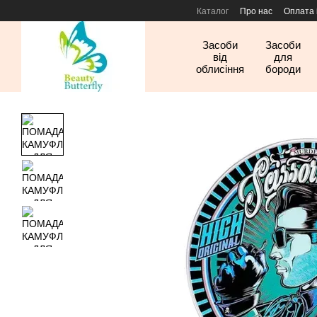
Перейти до основного контенту
Каталог
Про нас
Оплата 
Засоби
Засоби
від
для
облисіння
бороди