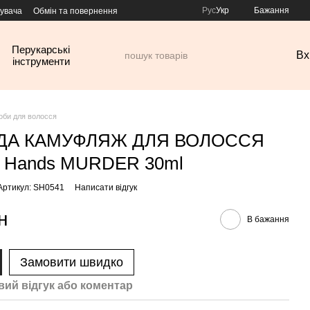
Рус
Укр
Бажання
тувача
Обмін та повернення
Перукарські
Вх
інструменти
оби для волосся
ДА КАМУФЛЯЖ ДЛЯ ВОЛОССЯ
r Hands MURDER 30ml
Артикул: SH0541
Написати відгук
н
В бажання
Замовити швидко
вий відгук або коментар