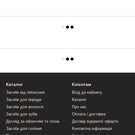
Каталог
Клієнтам
Засоби від облисіння
Вхід до кабінету
Засоби для бороди
Каталог
Засоби для волосся
Про нас
Засоби для зубів
Оплата і доставка
Догляд за обличчям та тілом
Договір відкритої оферти
Засоби для гоління
Контактна інформація