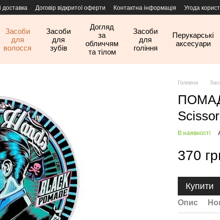
і доставка
Договір відкритої оферти
Контактна інформація
Угода корис
Догляд
Засоби
Засоби
Засоби
за
Перукарські
для
для
для
обличчям
аксесуари
волосся
зубів
гоління
та тілом
Головна
Зас
ПОМА
Scisso
В наявності
370 гр
Купити
Опис
Но