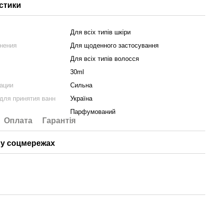
стики
Для всіх типів шкіри
нения
Для щоденного застосування
Для всіх типів волосся
30ml
ации
Сильна
 для принятия ванн
Україна
Парфумований
Оплата
Гарантія
у соцмережах