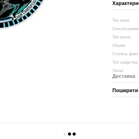
Характери
Тип кожи
Способ приме
Тип волос
Объем
Степень фикс
Тип средства
Запах
Доставка
Поширити 