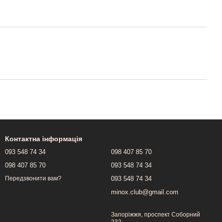
Контактна інформація
093 548 74 34
098 407 85 70
098 407 85 70
093 548 74 34
093 548 74 34
Передзвонити вам?
minox.club@gmail.com
Запоріжжя, проспект Соборний