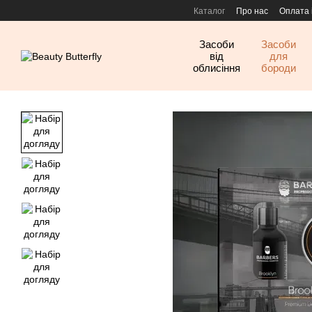
Перейти до основного контенту
Каталог
Про нас
Оплата 
Засоби
Засоби
від
для
облисіння
бороди