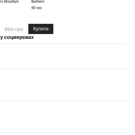
rs Brooklyn
Barbers
90 грн
890 грн
Купити
у соцмережах