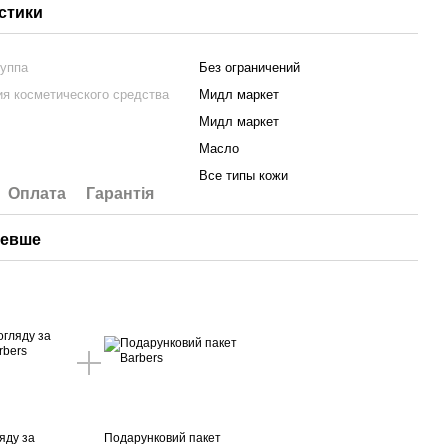
стики
руппа
Без ограничений
я косметического средства
Мидл маркет
Мидл маркет
Масло
Все типы кожи
Оплата
Гарантія
шевше
яду за
Подарунковий пакет