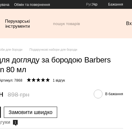
Рус
Укр
Бажання
тувача
Обмін та повернення
Перукарські
Вх
інструменти
оби для бороди
Подарункові набори для бороди
для догляду за бородою Barbers
yn 80 мл
Артикул: 7868
1 відгук
н
898 грн
В бажання
Замовити швидко
дгуки
1