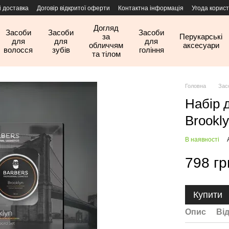
і доставка
Договір відкритої оферти
Контактна інформація
Угода корис
Догляд
Засоби
Засоби
Засоби
за
Перукарські
для
для
для
обличчям
аксесуари
волосся
зубів
гоління
та тілом
Головна
Зас
Набір 
Brookl
В наявності
798 гр
Купити
Опис
Ві