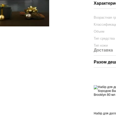
Характери
Возрастная г
Классификаци
Объем
Тип средства
Тип кожи
Доставка
Разом де
Набір для догл