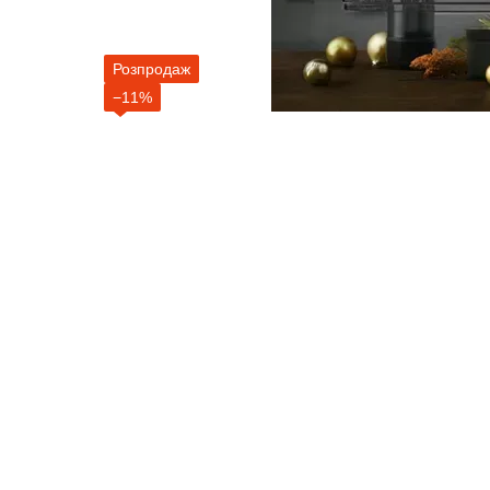
Розпродаж
−11%