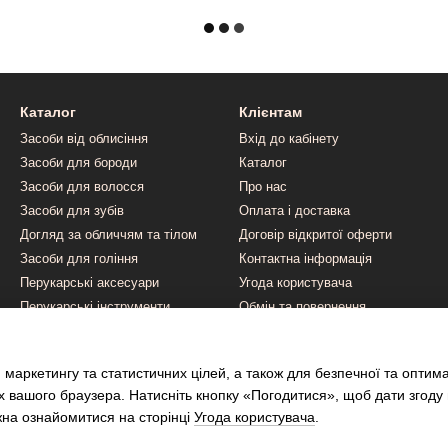
Каталог
Клієнтам
Засоби від облисіння
Вхід до кабінету
Засоби для бороди
Каталог
Засоби для волосся
Про нас
Засоби для зубів
Оплата і доставка
Догляд за обличчям та тілом
Договір відкритої оферти
Засоби для гоління
Контактна інформація
Перукарські аксесуари
Угода користувача
Перукарські інструменти
Обмін та повернення
Ми в соцмережах
 маркетингу та статистичних цілей, а також для безпечної та оптим
х вашого браузера. Натисніть кнопку «Погодитися», щоб дати згоду
жна ознайомитися на сторінці
Угода користувача
.