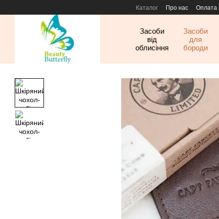
Перейти до основного контенту
Каталог
Про нас
Оплата 
Засоби
Засоби
від
для
облисіння
бороди