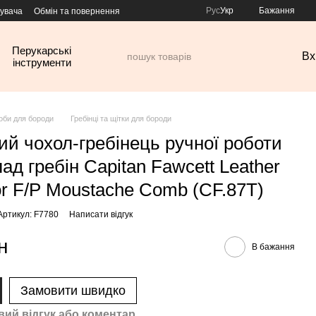
Рус
Укр
Бажання
тувача
Обмін та повернення
Перукарські
Вх
інструменти
оби для бороди
Гребінці та щітки для бороди
ий чохол-гребінець ручної роботи
ад гребін Capitan Fawcett Leather
or F/P Moustache Comb (CF.87T)
Артикул: F7780
Написати відгук
н
В бажання
Замовити швидко
вий відгук або коментар