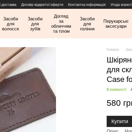
і доставка
Договір відкритої оферти
Контактна інформація
Угода корис
Догляд
Засоби
Засоби
Засоби
за
Перукарські
для
для
для
обличчям
аксесуари
волосся
зубів
гоління
та тілом
Головна
Зас
Шкірян
для скл
Case f
В наявності
580 гр
Купити
Опис
Но