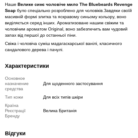
Наше
Велике синє чоловіче мило The Bluebeards Revenge
Soap
було спеціально розроблено для чоловіків.Завдяки своїй
масивній формі злитка та яскравому синьому кольору, воно
виділяється серед інших. Ароматизоване нашим свіжим та
чоловічим ароматом Original, воно забезпечить вам чудовий
запах від першої до останньої піни.
Свіжа і чоловіча суміш мадагаскарської ванілі, класичного
сандалового дерева і пачулі.
Характеристики
Основное
назначение
Для щоденного застосування
средства
Тип кожи
Для всіх типів шкіри
Країна
Реєстрації
Велика Британія
Бренду
Відгуки