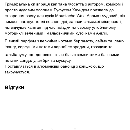
Тріумфальна співпраця капітана Фосетта з актором, коміком і
просто чудовим хлопцем Руфусом Хаундом призвела до
створення воску для вусів Moustache Wax. Аромат чудовий, він
чимось нагадує теплі весняні дні; запахи сільської місцевості,
які відчуває капітан під час поїздки на своєму улюбленому
мотоциклі зеленими і мальовничими куточками Англії.
П'янкий парфум з верхніми нотами бергамоту, лайму та іланг-
ілангу, середніми нотами чорної смородини, гвоздики та
гальбануму, що доповнюються більш землистими базовими
нотами сандалу, амбри та мускусу.
Поставляється в алюмінієвій баночці з кришкою, що
закручується.
Відгуки